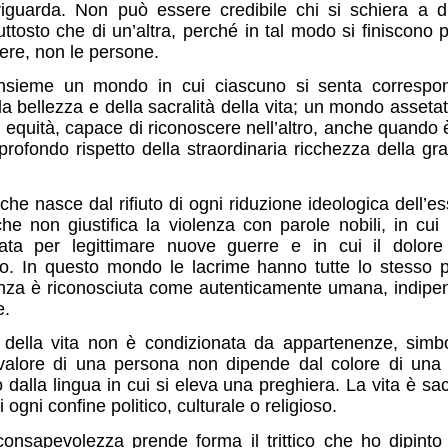
riguarda. Non può essere credibile chi si schiera a d
uttosto che di un’altra, perché in tal modo si finiscono 
ere, non le persone.
sieme un mondo in cui ciascuno si senta correspon
la bellezza e della sacralità della vita; un mondo assetat
di equità, capace di riconoscere nell’altro, anche quando 
l profondo rispetto della straordinaria ricchezza della gr
he nasce dal rifiuto di ogni riduzione ideologica dell’
e non giustifica la violenza con parole nobili, in cui
ata per legittimare nuove guerre e in cui il dolo
to. In questo mondo le lacrime hanno tutte lo stesso 
enza è riconosciuta come autenticamente umana, indip
e.
à della vita non è condizionata da appartenenze, simbol
l valore di una persona non dipende dal colore di una 
o dalla lingua in cui si eleva una preghiera. La vita è sa
i ogni confine politico, culturale o religioso.
onsapevolezza prende forma il trittico che ho dipinto