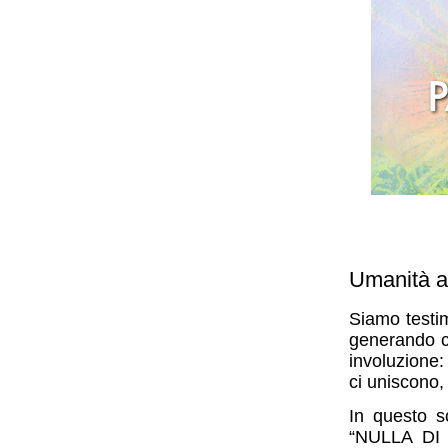
Umanità am
Siamo testim
generando co
involuzione:
ci uniscono,
In questo s
“NULLA DI