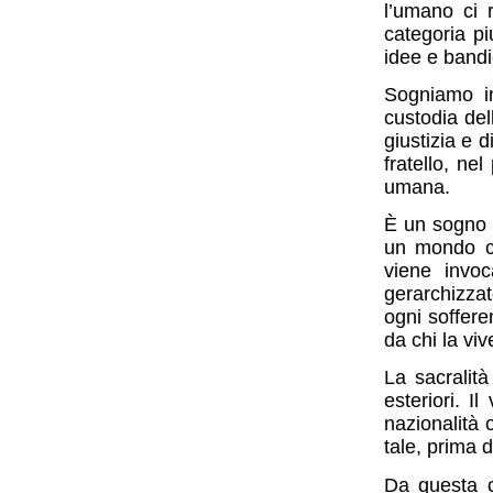
l’umano ci 
categoria pi
idee e bandi
Sogniamo in
custodia del
giustizia e 
fratello, ne
umana.
È un sogno c
un mondo ch
viene invoc
gerarchizza
ogni soffer
da chi la viv
La sacralit
esteriori. I
nazionalità 
tale, prima d
Da questa c