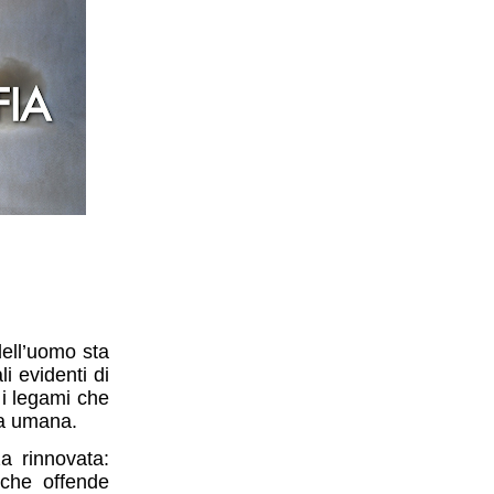
dell’uomo sta
i evidenti di
 i legami che
ia umana.
a rinnovata:
he offende