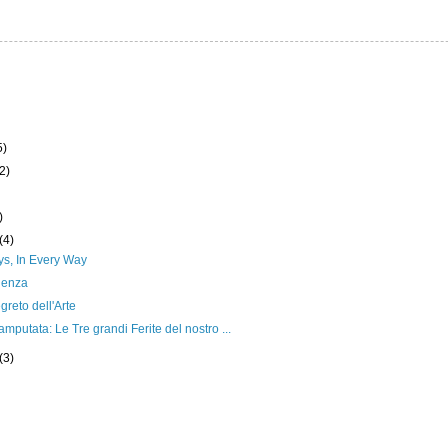
5)
(2)
)
)
(4)
ys, In Every Way
ienza
greto dell'Arte
mputata: Le Tre grandi Ferite del nostro ...
(3)