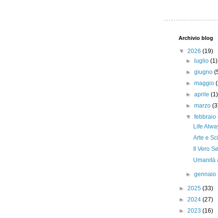
Archivio blog
▼
2026
(19)
►
luglio
(1)
►
giugno
(
►
maggio
►
aprile
(1
►
marzo
(3
▼
febbraio
Life Alwa
Arte e Sc
Il Vero Se
Umanità a
►
gennaio
►
2025
(33)
►
2024
(27)
►
2023
(16)