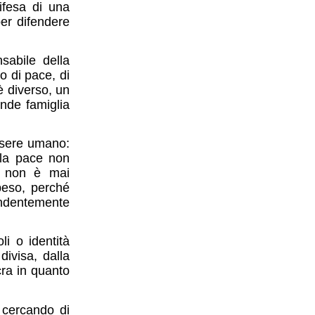
ifesa di una
per difendere
sabile della
o di pace, di
è diverso, un
ande famiglia
essere umano:
 la pace non
re non è mai
peso, perché
endentemente
i o identità
divisa, dalla
cra in quanto
 cercando di