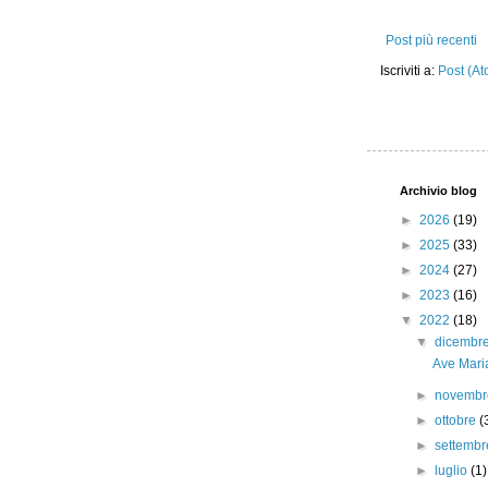
Post più recenti
Iscriviti a:
Post (At
Archivio blog
►
2026
(19)
►
2025
(33)
►
2024
(27)
►
2023
(16)
▼
2022
(18)
▼
dicembr
Ave Maria
►
novemb
►
ottobre
(
►
settemb
►
luglio
(1)