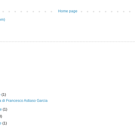
Home page
om)
e
(1)
 di Francesco Astiaso Garcia
re
(1)
3)
re
(1)