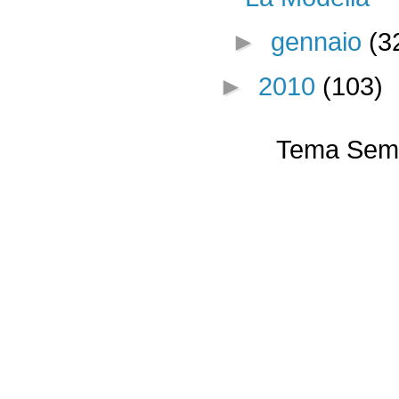
►
gennaio
(3
►
2010
(103)
Tema Semp