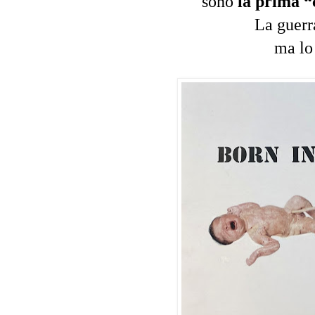
sono
la prima “
La guerr
ma lo