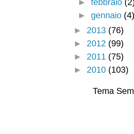
►
febbraio
(2
►
gennaio
(4
►
2013
(76)
►
2012
(99)
►
2011
(75)
►
2010
(103)
Tema Semp