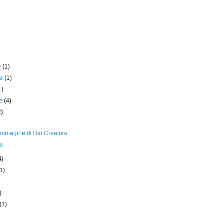
e
(1)
re
(1)
1)
re
(4)
2)
, immagine di Dio Creatore
lu
4)
(1)
)
)
(1)