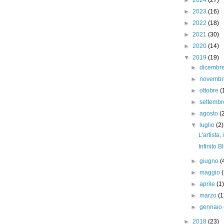
►
2024
(27)
►
2023
(16)
►
2022
(18)
►
2021
(30)
►
2020
(14)
▼
2019
(19)
►
dicembr
►
novemb
►
ottobre
(
►
settemb
►
agosto
(
▼
luglio
(2)
L'artista
Infinito B
►
giugno
(
►
maggio
►
aprile
(1
►
marzo
(1
►
gennaio
►
2018
(23)