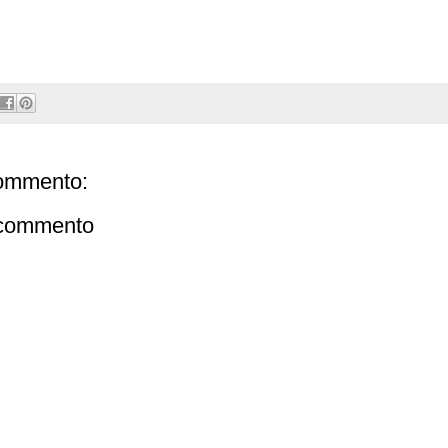
ommento:
 commento