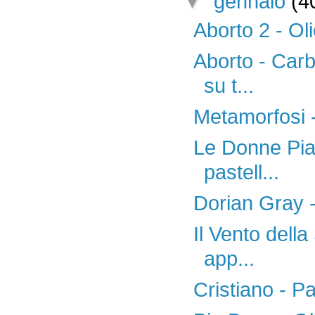
▼
gennaio
(4
Aborto 2 - Ol
Aborto - Carb
su t...
Metamorfosi 
Le Donne Pian
pastell...
Dorian Gray -
Il Vento della
app...
Cristiano - Pa