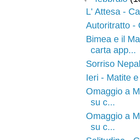
L' Attesa - C
Autoritratto 
Bimea e il Ma
carta app...
Sorriso Nepal
Ieri - Matite e
Omaggio a Mic
su c...
Omaggio a Mic
su c...