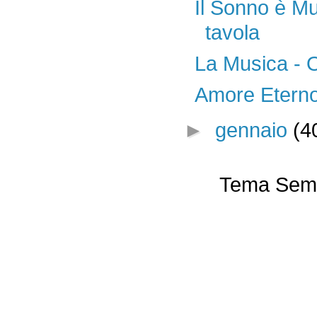
Il Sonno è Mu
tavola
La Musica - O
Amore Eterno 
►
gennaio
(4
Tema Semp