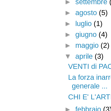
►
settembre
►
agosto
(5)
►
luglio
(1)
►
giugno
(4)
►
maggio
(2)
▼
aprile
(3)
VENTI di PA
La forza inar
generale ...
CHI E' L'ART
►
febbraio
(3