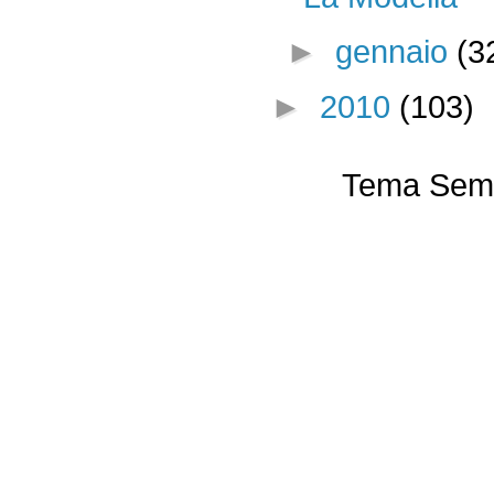
►
gennaio
(3
►
2010
(103)
Tema Semp